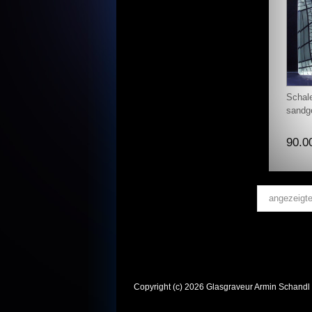
Schal
sandge
90.0
angezeigt
Copyright (c) 2026 Glasgraveur Armin Schandl