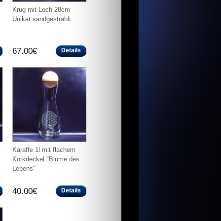
Krug mit Loch 28cm
Unikat sandgestrahlt
67.00€
Details
Karaffe 1l mit flachem
Korkdeckel "Blume des
Lebens"
40.00€
Details