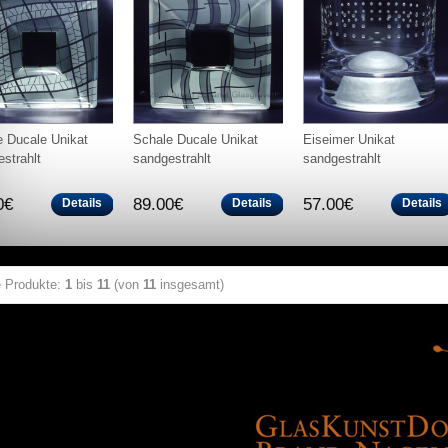
e Ducale Unikat
Schale Ducale Unikat
Eiseimer Unikat
strahlt
sandgestrahlt
sandgestrahlt
0€
89.00€
57.00€
Details
Details
Details
e Produkte:
1
bis
11
(von
11
insgesamt)