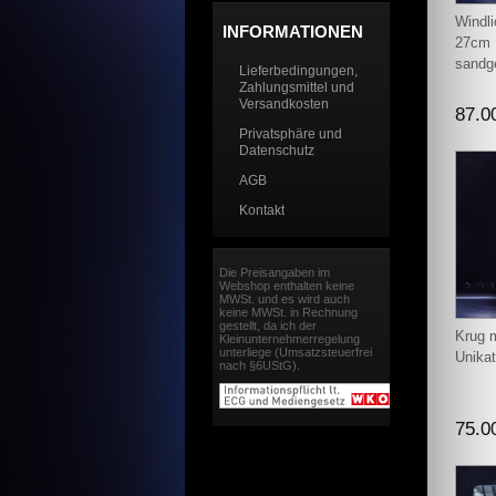
Windli
INFORMATIONEN
27cm 
sandge
Lieferbedingungen,
Zahlungsmittel und
Versandkosten
87.0
Privatsphäre und
Datenschutz
AGB
Kontakt
Die Preisangaben im
Webshop enthalten keine
MWSt. und es wird auch
keine MWSt. in Rechnung
gestellt, da ich der
Krug 
Kleinunternehmerregelung
unterliege (Umsatzsteuerfrei
Unikat
nach §6UStG).
75.0