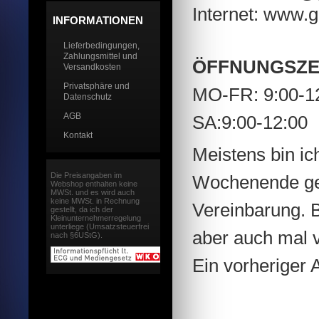
Internet: www.g
INFORMATIONEN
Lieferbedingungen,
Zahlungsmittel und
ÖFFNUNGSZE
Versandkosten
Privatsphäre und
MO-FR: 9:00-12
Datenschutz
AGB
SA:9:00-12:00
Kontakt
Meistens bin ic
Die Preisangaben im
Wochenende geö
Webshop enthalten keine
MWSt. und es wird auch
keine MWSt. in Rechnung
Vereinbarung. 
gestellt, da ich der
Kleinunternehmerregelung
unterliege (Umsatzsteuerfrei
aber auch mal 
nach §6UStG).
Ein vorheriger 