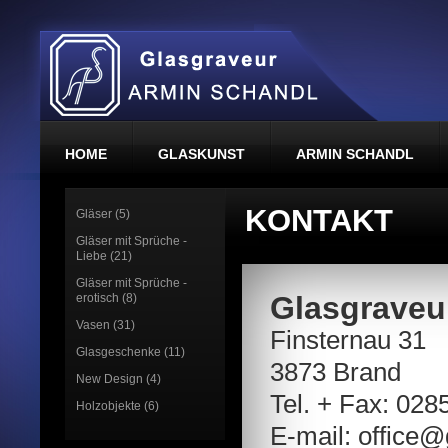
HOME
GLASKUNST
ARMIN SCHANDL
KONTAKT
Gläser (5)
Gläser mit Sprüche -
Liebe (21)
Gläser mit Sprüche -
Glasgraveu
erotisch (8)
Vasen (31)
Finsternau 31
Glasgeschenke (11)
3873 Brand
New Design (4)
Tel. + Fax: 028
Holzobjekte (6)
E-mail: office@