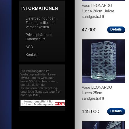
Vase LEONARDO
INFORMATIONEN
Lucca 20cm Unikat
sandgestrahlt
Lieferbedingungen,
Zahlungsmittel und
Versandkosten
47.00€
Details
Privatsphäre und
Datenschutz
AGB
Kontakt
Die Preisangaben im
Webshop enthalten keine
MWSt. und es wird auch
keine MWSt. in Rechnung
gestellt, da ich der
Vase LEONARDO
Kleinunternehmerregelung
unterliege (Umsatzsteuerfrei
Lucca 25cm
nach §6UStG).
sandgestrahlt
145.00€
Details