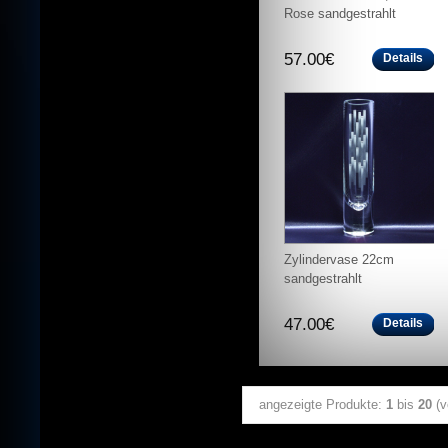
Rose sandgestrahlt
57.00€
Details
Zylindervase 22cm
sandgestrahlt
47.00€
Details
angezeigte Produkte:
1
bis
20
(