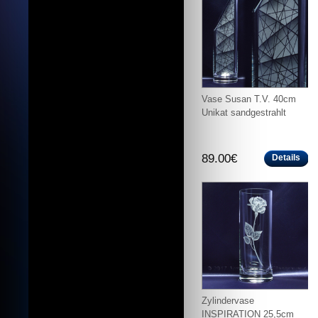
Vase Susan T.V. 40cm
Unikat sandgestrahlt
89.00€
Details
Zylindervase
INSPIRATION 25,5cm