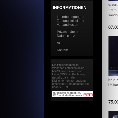
Windli
INFORMATIONEN
27cm 
sandge
Lieferbedingungen,
Zahlungsmittel und
Versandkosten
87.0
Privatsphäre und
Datenschutz
AGB
Kontakt
Die Preisangaben im
Webshop enthalten keine
MWSt. und es wird auch
keine MWSt. in Rechnung
gestellt, da ich der
Krug 
Kleinunternehmerregelung
unterliege (Umsatzsteuerfrei
Unikat
nach §6UStG).
75.0