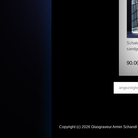
Schal
sandge
90.0
angezeigt
Copyright (c) 2026 Glasgraveur Armin Schandl