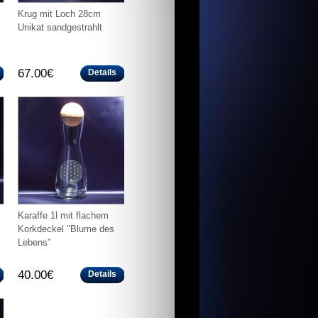
Krug mit Loch 28cm
Unikat sandgestrahlt
67.00€
Details
Karaffe 1l mit flachem
Korkdeckel "Blume des
Lebens"
40.00€
Details