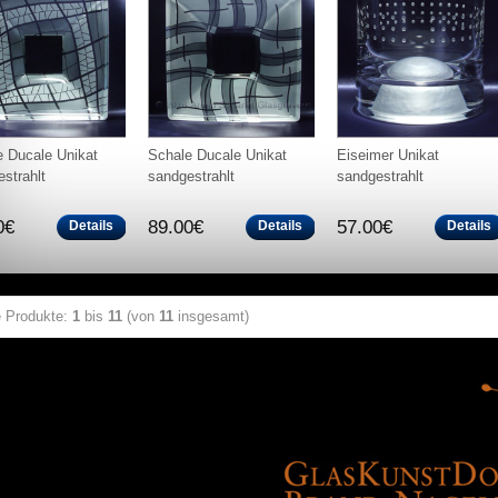
e Ducale Unikat
Schale Ducale Unikat
Eiseimer Unikat
strahlt
sandgestrahlt
sandgestrahlt
0€
89.00€
57.00€
Details
Details
Details
e Produkte:
1
bis
11
(von
11
insgesamt)